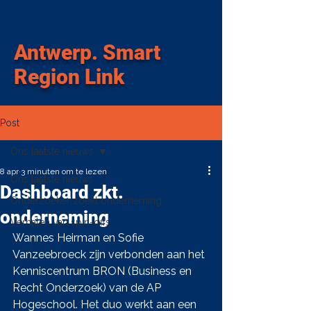
Antwerp
.
Smart
Region Link
Post
Ons laatste nieuws
8 apr
3 minuten om te lezen
Ons laatste nieuws
Dashboard zkt.
Onderzoeker zoekt onderneming
onderneming
Verhalen van spin-offs
Wannes Heirman en Sofie 
Vanzeebroeck zijn verbonden aan het 
Kenniscentrum BRON (Business en 
Recht Onderzoek) van de AP 
Hogeschool. Het duo werkt aan een 