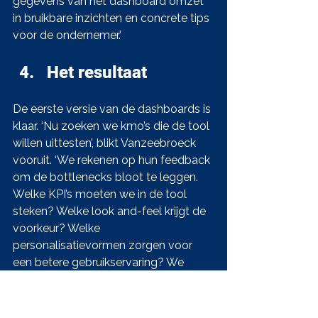
gegevens van het dashboard omzet 
in bruikbare inzichten en concrete tips 
voor de ondernemer.’
Het resultaat
De eerste versie van de dashboards is 
klaar. ‘Nu zoeken we kmo’s die de tool 
willen uittesten’, blikt Vanzeebroeck 
vooruit. ‘We rekenen op hun feedback 
om de bottlenecks bloot te leggen. 
Welke KPI’s moeten we in de tool 
steken? Welke look and-feel krijgt de 
voorkeur? Welke 
personalisatievormen zorgen voor 
een betere gebruikservaring? We 
mikken op zo divers mogelijke 
ondernemingen. Natuurlijk is het wel 
belangrijk dat ze al over een minimum 