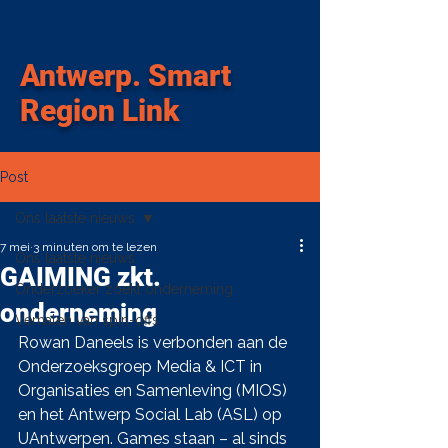
Antwerp
.
Smart
Region Link
Post
Ons laatste nieuws
7 mei
3 minuten om te lezen
Ons laatste nieuws
GAIMING zkt.
Onderzoeker zoekt onderneming
onderneming
Verhalen van spin-offs
Rowan Daneels is verbonden aan de 
Onderzoeksgroep Media & ICT in 
Organisaties en Samenleving (MIOS) 
en het Antwerp Social Lab (ASL) op 
UAntwerpen. Games staan – al sinds 