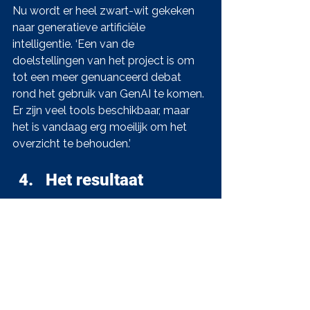
Nu wordt er heel zwart-wit gekeken 
naar generatieve artificiële 
intelligentie. ‘Een van de 
doelstellingen van het project is om 
tot een meer genuanceerd debat 
rond het gebruik van GenAI te komen. 
Er zijn veel tools beschikbaar, maar 
het is vandaag erg moeilijk om het 
overzicht te behouden.’
Het resultaat
De communicatiewetenschapper 
plant interviews met developers en 
zet een sectorbevraging op. 
‘Bedrijven kunnen op meerdere 
manieren met ons samen werken. We 
zoeken studio’s en ontwikkelaars voor 